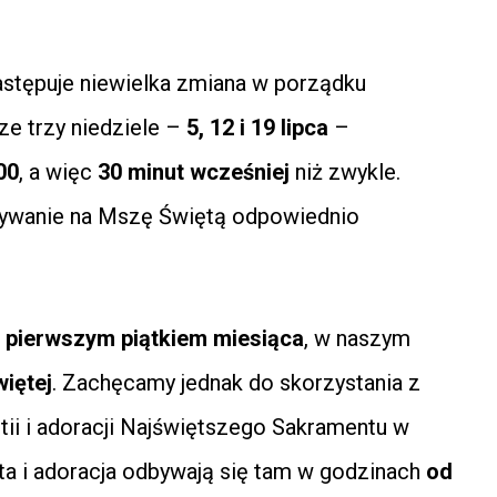
stępuje niewielka zmiana w porządku
ze trzy niedziele –
5, 12 i 19 lipca
–
00
, a więc
30 minut wcześniej
niż zwykle.
ybywanie na Mszę Świętą odpowiednio
e
pierwszym piątkiem miesiąca
, w naszym
więtej
. Zachęcamy jednak do skorzystania z
tii i adoracji Najświętszego Sakramentu w
ta i adoracja odbywają się tam w godzinach
od