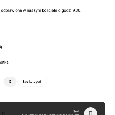
e odprawiona w naszym kościele o godz. 9.30.
ną
astka
Bez kategorii
Next