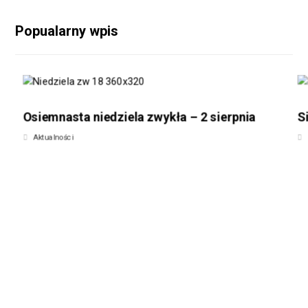
Popualarny wpis
Osiemnasta niedziela zwykła – 2 sierpnia
S
Aktualności